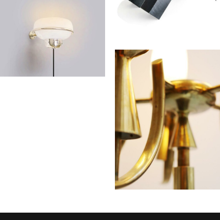
STILNOVO (éd.)
Lampe à opaline
ARNAL François
Applique modèle 228
SARFATTI Gino
Lampadaire
LELLI Angelo