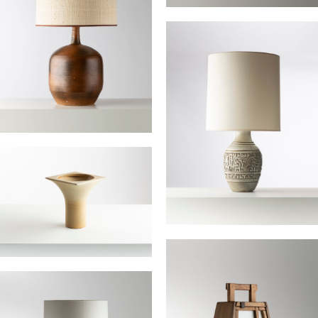
Mappemonde lumineuse
moderniste
ANONYME
Grande lampe
DIGAN Pierre
lampe
BESSONE Huguette
lampe module
LEVEQUE Michel