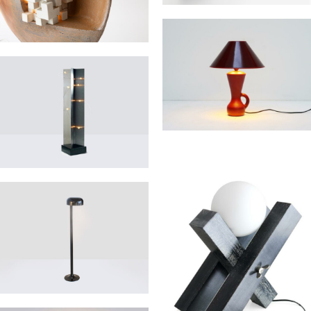
Paire d’appliques 20620
Lampe Architecturée
DERVAL Jean
Lampe à poser modèle 898
CHAMBOST Pol
Lampadaire mod. BT4
STUDIO A.R.D.I.T.I
Lampadaire « Sucette »