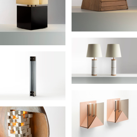
petite lanterne 1
BIBERON Matthias
Lampe Brasilia PM
BOYER Michel
Paire de lampes en
céramique
SIMOEN Gérard
Lampadaire Osiris
VIGO Nanda