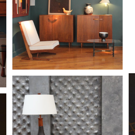
S
Creuset (3)
C
PILLET Edgard