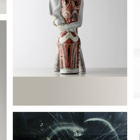
S
Sculpture Maternité
O
DERVAL Jean