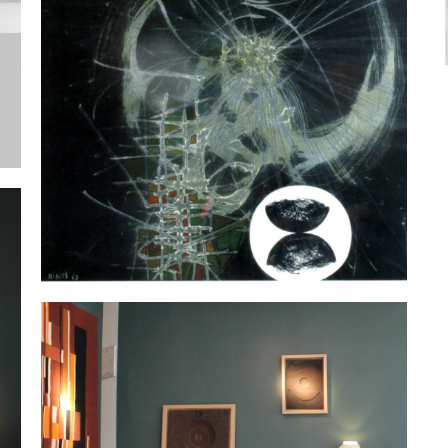
M
B
Technique mixte – Sans titre
KESSANLIS Nikos, dit NIKOS