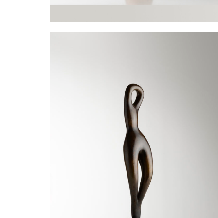
Vase oiseau
IVANOFF Vassil