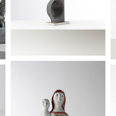
Sculpture
S
LEVEQUE Michel
G