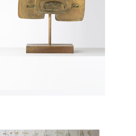
culpture
UDOIRE Lyse