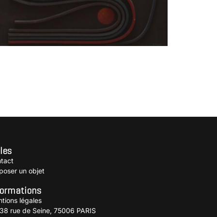
 Dragon »
ILLET Edgard
les
tact
poser un objet
formations
tions légales
38 rue de Seine, 75006 PARIS