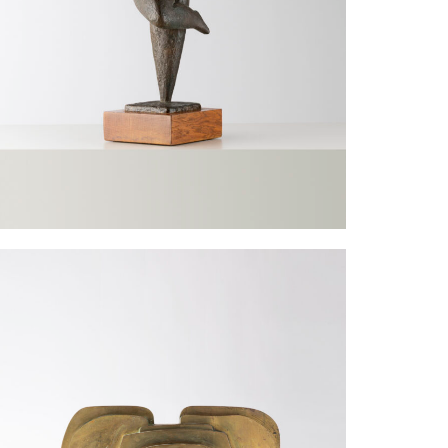
culpture
ORSCH Helmut