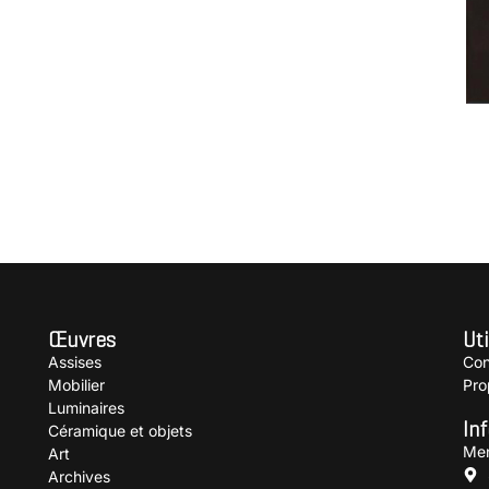
«
P
Œuvres
Uti
Assises
Con
Mobilier
Pro
Luminaires
In
Céramique et objets
Men
Art
Archives