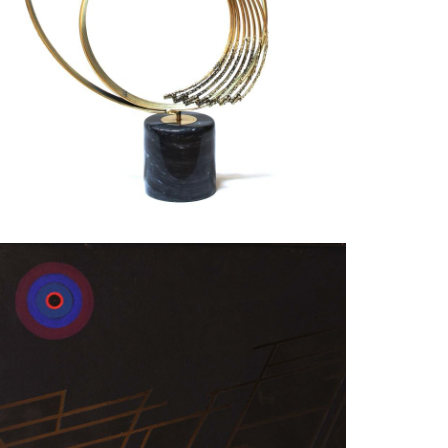
culpture
URTIS & JERE