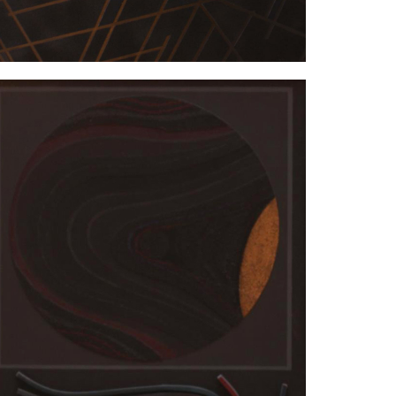
 Erostrate »
ILLET Edgard