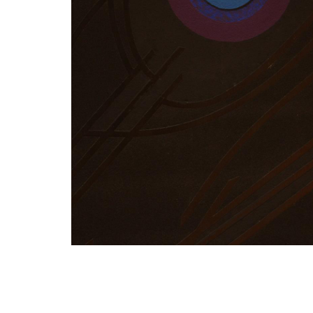
« Prestige »
PILLET Edgard