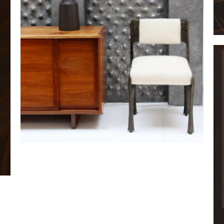
«
P
Panneau mural sculpté
SABATIER Pierre