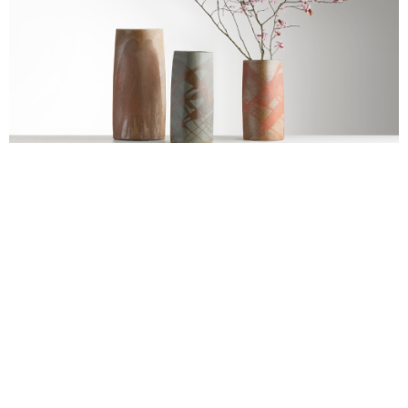
alexandre guillemain
Œuvres
Assises
Mobilier