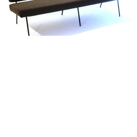
alexandre guillemain
Œuvres
Assises
Mobilier
Luminaires
Céramique et objets