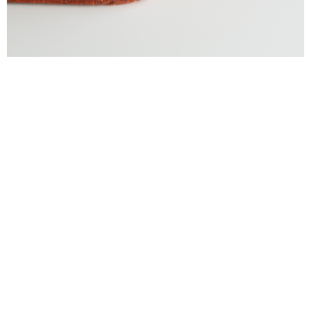
alexandre guillemain
Œuvres
Assises
Mobilier
Luminaires
Céramique et objets
Art
Archives