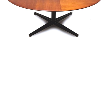
alexandre guillemain
Œuvres
Assises
Mobilier
Luminaires