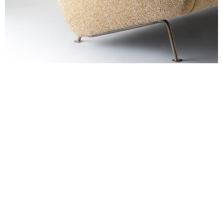
alexandre guillemain
Œuvres
Assises
Mobilier
Luminaires
Céramique et objets