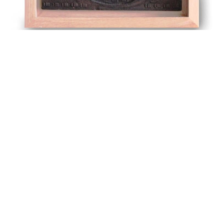
alexandre guillemain
Œuvres
Assises
Mobilier
Luminaires
Céramique et objets
Art
Archives