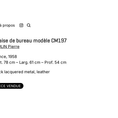
à propos
aise de bureau modèle CM197
LIN Pierre
nce, 1958
t. 78 cm – Larg. 61 cm – Prof. 54 cm
ck lacquered metal, leather
ÈCE VENDUE