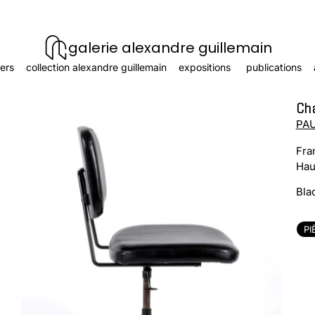
galerie alexandre guillemain
ers
collection alexandre guillemain
expositions
publications
Ch
PAU
Fra
Hau
Bla
PI