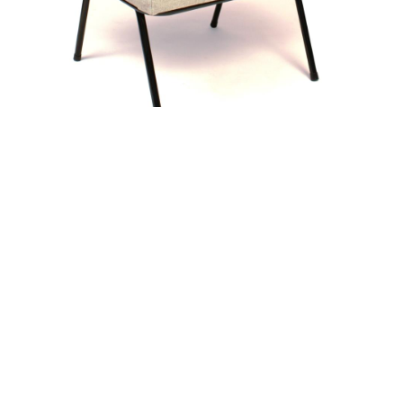
alexandre guillemain
Œuvres
Assises
Mobilier
Luminaires
Céramique et objets