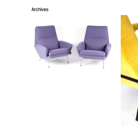
Archives
Paire de fauteuils
BESNARD Guy
Paire 