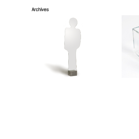
Archives
Coupe 
Miroir psyché mod. Silhouette
CARDIN
CARDIN Pierre