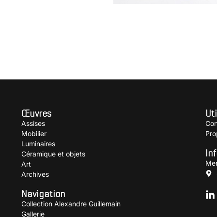
Vase soliflore
CARDIN Pierre
Œuvres
Uti
Assises
Con
Mobilier
Pro
Luminaires
In
Céramique et objets
Men
Art
Archives
Navigation
Collection Alexandre Guillemain
Gallerie