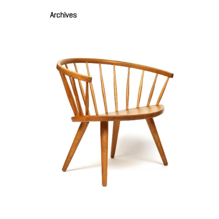
Archives
Fauteuil modèle Arka
EKSTROM Yngve