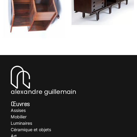
Enfilade à 4 rideaux
déroulants
FRATTINI Gianfranco
Bibliothèque tournante
modulable
FRATTINI Gianfranco
alexandre guillemain
Œuvres
Assises
Mobilier
Luminaires
Céramique et objets
Art