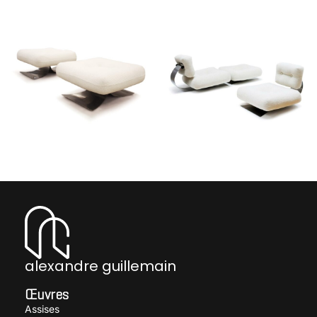
Paire de fauteuils modèle
Paire de fauteuils modèle
Brazilia ON1
Brazilia ON1
NIEMEYER Oscar
NIEMEYER Oscar
Paire d’ottomans modèle
Paire de fauteuils Brazilia
Brazilia ON1
ON1 et ottoman
NIEMEYER Oscar
NIEMEYER Oscar
alexandre guillemain
Œuvres
Assises