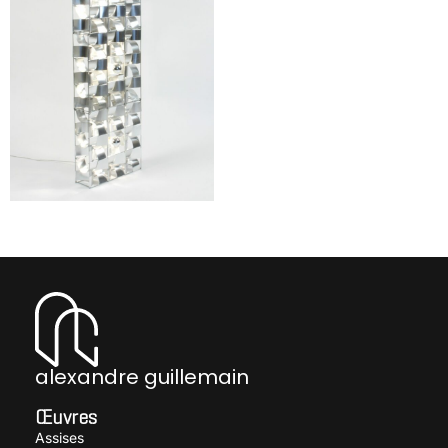
Importante applique en
aluminium
SAUZE Max
alexandre guillemain
Œuvres
Assises