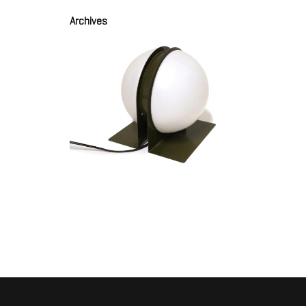
Archives
Lampe de table mod. 10445
SWILDENS Ben