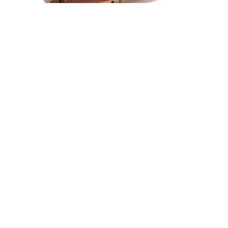
alexandre guillemain
Œuvres
Assises
Mobilier
Luminaires
Céramique et objets
Art
Archives
Navigation
Collection Alexandre Guillemain
Gallerie