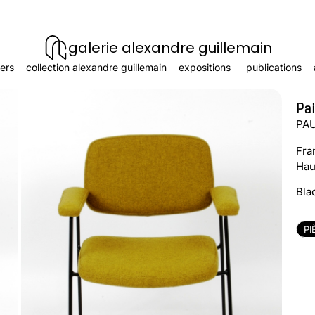
galerie alexandre guillemain
ers
collection alexandre guillemain
expositions
publications
Pa
PAU
Fra
Hau
Bla
PI