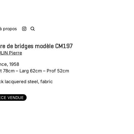
à propos
ire de bridges modèle CM197
LIN Pierre
nce, 1958
t 78cm – Larg 62cm – Prof 52cm
ck lacquered steel, fabric
ÈCE VENDUE