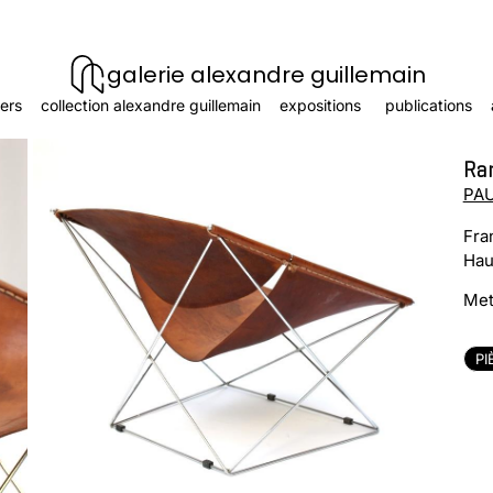
galerie alexandre guillemain
ers
collection alexandre guillemain
expositions
publications
Rar
PAU
Fra
Hau
Meta
PI