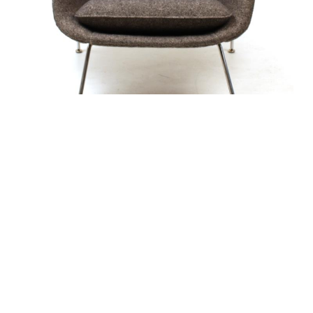
alexandre guillemain
Œuvres
Assises
Mobilier
Luminaires