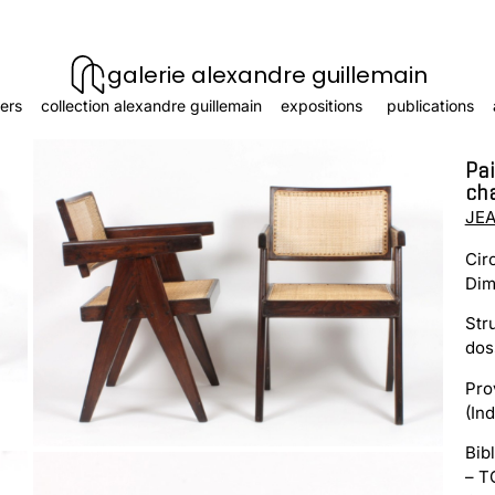
galerie alexandre guillemain
ers
collection alexandre guillemain
expositions
publications
Pai
cha
JEA
Cir
Dim
Str
dos
Pro
(Ind
Bib
– T