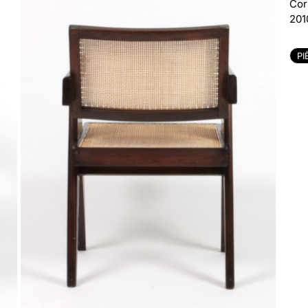
Cor
201
PI