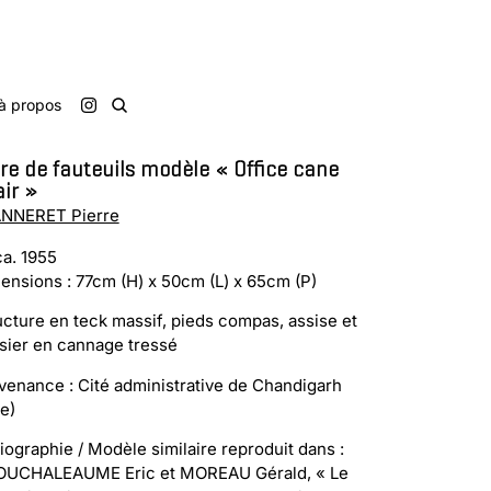
à propos
re de fauteuils modèle « Office cane
ir »
NNERET Pierre
ca. 1955
ensions : 77cm (H) x 50cm (L) x 65cm (P)
ucture en teck massif, pieds compas, assise et
sier en cannage tressé
venance : Cité administrative de Chandigarh
e)
liographie / Modèle similaire reproduit dans :
OUCHALEAUME Eric et MOREAU Gérald, « Le