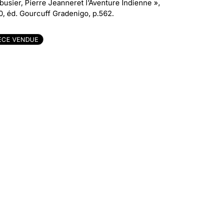
busier, Pierre Jeanneret l’Aventure Indienne »,
0, éd. Gourcuff Gradenigo, p.562.
ÈCE VENDUE