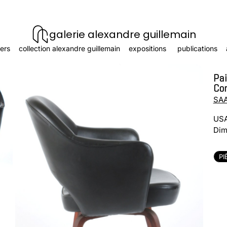
galerie alexandre guillemain
ers
collection alexandre guillemain
expositions
publications
Pai
Co
SAA
USA
Dim
PI