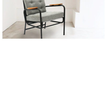
alexandre guillemain
Œuvres
Assises
Mobilier