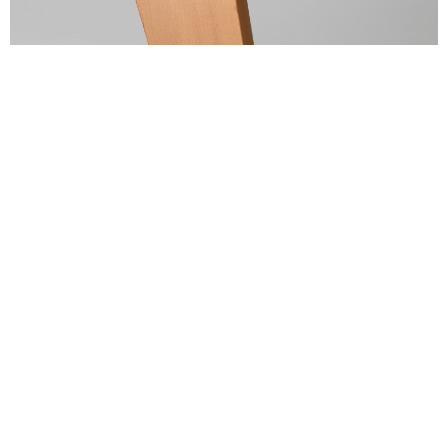
alexandre guillemain
Œuvres
Assises
Mobilier
Luminaires
Céramique et objets
Art
Archives
Navigation