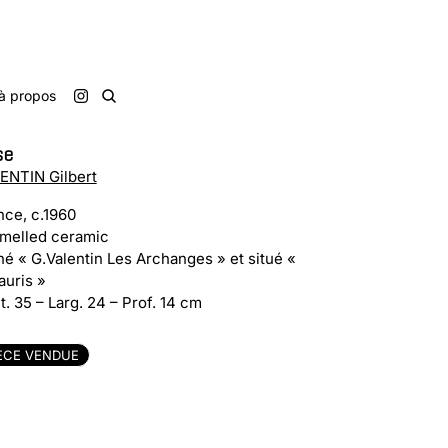
à propos
se
ENTIN Gilbert
nce, c.1960
melled ceramic
né « G.Valentin Les Archanges » et situé «
auris »
t. 35 – Larg. 24 – Prof. 14 cm
ÈCE VENDUE