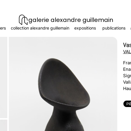
galerie alexandre guillemain
ers
collection alexandre guillemain
expositions
publications
Va
VAL
Fra
Ena
Sig
Vall
Hau
PI