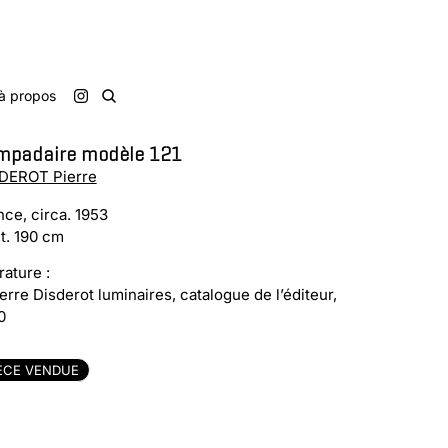
à propos
mpadaire modèle 121
DEROT Pierre
nce, circa. 1953
t. 190 cm
rature :
ierre Disderot luminaires, catalogue de l’éditeur,
0
ÈCE VENDUE