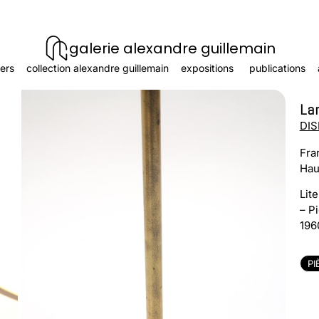
galerie alexandre guillemain
ers
collection alexandre guillemain
expositions
publications
La
DIS
Fra
Hau
Lite
– P
196
PI