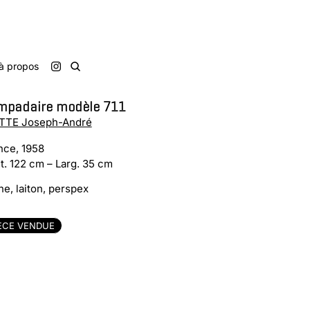
à propos
mpadaire modèle 711
TE Joseph-André
nce, 1958
t. 122 cm – Larg. 35 cm
ne, laiton, perspex
ÈCE VENDUE