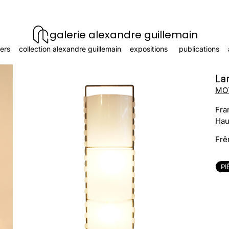
galerie alexandre guillemain
ers
collection alexandre guillemain
expositions
publications
La
MOT
Fra
Hau
Frê
PI