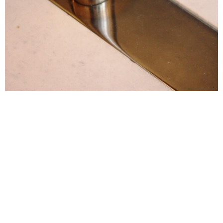
alexandre guillemain
Œuvres
Assises