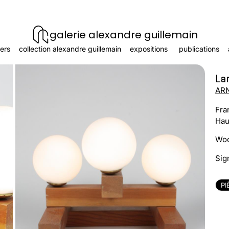
galerie alexandre guillemain
ers
collection alexandre guillemain
expositions
publications
La
ARN
Fra
Hau
Woo
Sig
PI