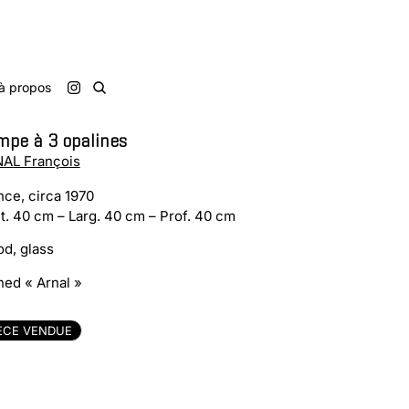
à propos
mpe à 3 opalines
AL François
nce, circa 1970
t. 40 cm – Larg. 40 cm – Prof. 40 cm
d, glass
ned « Arnal »
ÈCE VENDUE