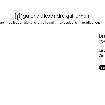
galerie alexandre guillemain
ers
collection alexandre guillemain
expositions
publications
Lam
TOR
Cir
Dim
PI