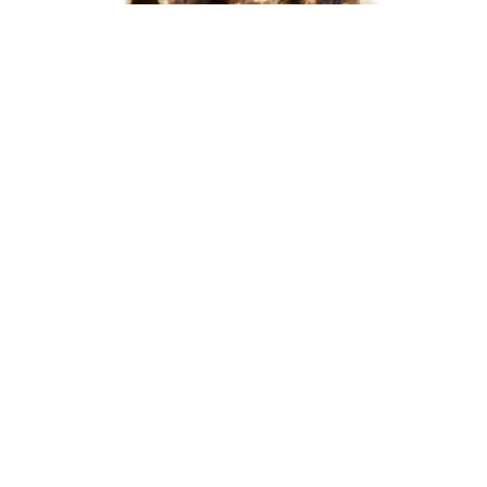
alexandre guillemain
Œuvres
Assises
Mobilier
Luminaires
Céramique et objets
Art
Archives
Navigation
Collection Alexandre Guillemain
Gallerie