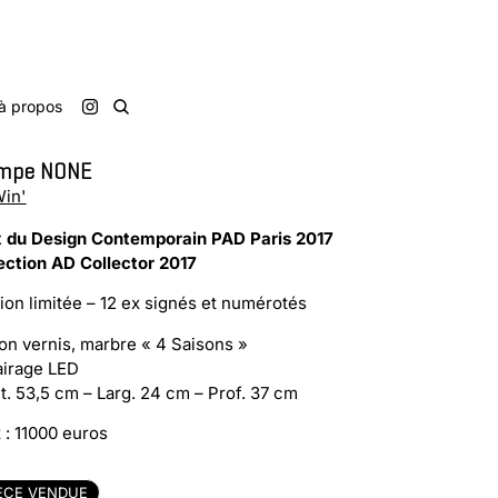
à propos
mpe NONE
in'
x du Design Contemporain PAD Paris 2017
ection AD Collector 2017
tion limitée – 12 ex signés et numérotés
ton vernis, marbre « 4 Saisons »
airage LED
t. 53,5 cm – Larg. 24 cm – Prof. 37 cm
x : 11000 euros
ÈCE VENDUE