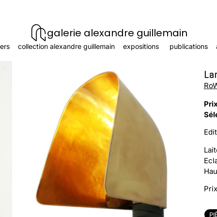
galerie alexandre guillemain
ers
collection alexandre guillemain
expositions
publications
La
RoW
Pri
Sél
Edi
Lai
Ecl
Hau
Pri
PI