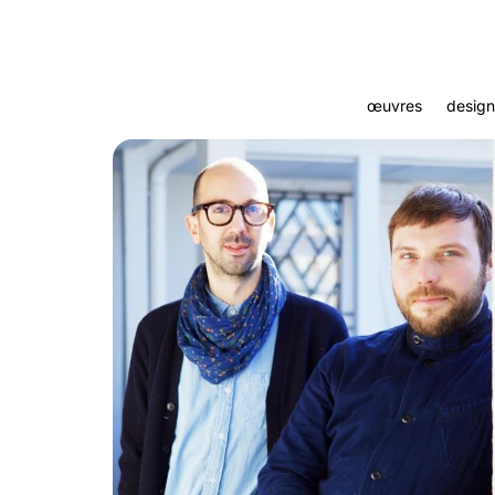
œuvres
design