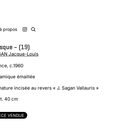
à propos
sque – (19)
AN Jacque-Louis
nce, c.1960
amique émaillée
nature incisée au revers « J. Sagan Vallauris »
t. 40 cm
ÈCE VENDUE