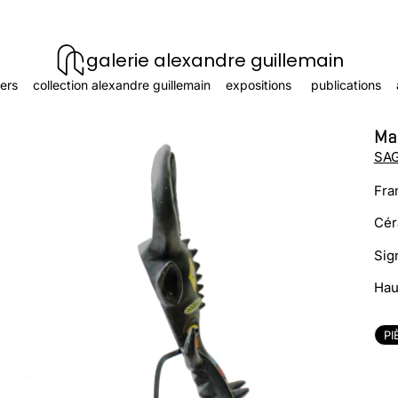
galerie alexandre guillemain
ers
collection alexandre guillemain
expositions
publications
Ma
SAG
Fra
Cér
Sig
Hau
PI