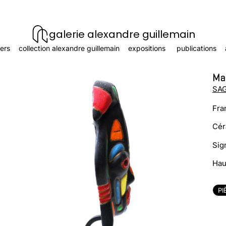
galerie alexandre guillemain
ers
collection alexandre guillemain
expositions
publications
Ma
SAG
Fra
Cér
Sig
Hau
PI