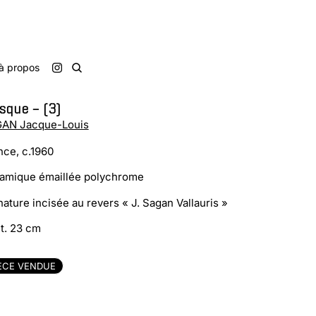
à propos
sque – (3)
AN Jacque-Louis
nce, c.1960
amique émaillée polychrome
nature incisée au revers « J. Sagan Vallauris »
t. 23 cm
ÈCE VENDUE