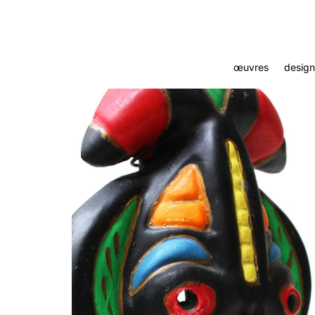
œuvres
design