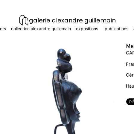
galerie alexandre guillemain
ers
collection alexandre guillemain
expositions
publications
Ma
CA
Fra
Cér
Hau
PI