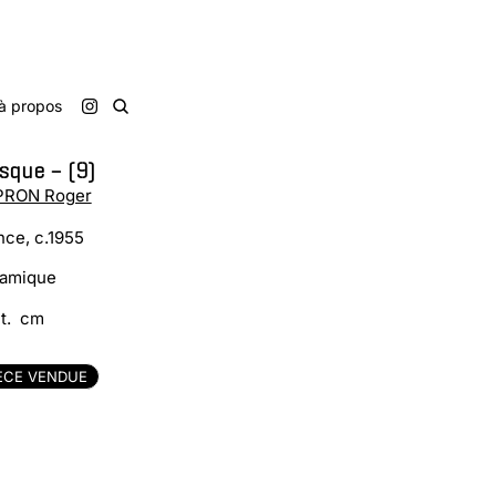
à propos
sque – (9)
PRON Roger
nce, c.1955
amique
t. cm
ÈCE VENDUE