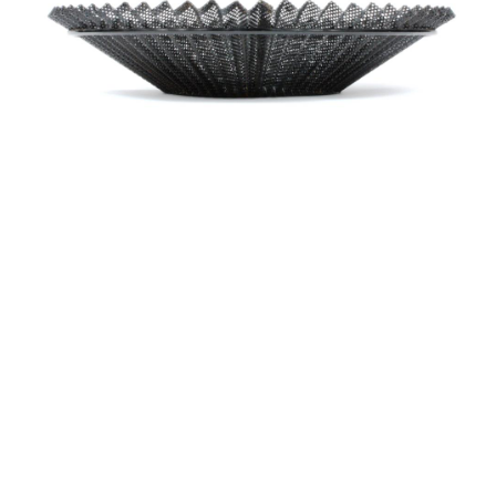
alexandre guillemain
Œuvres
Assises
Mobilier
Luminaires
Céramique et objets