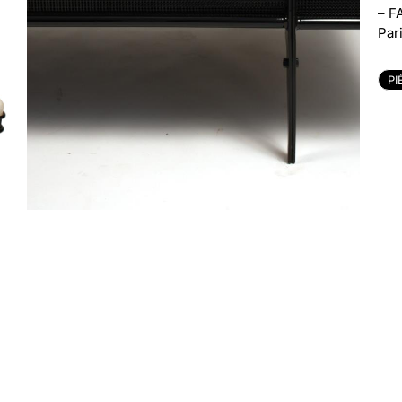
– F
Pari
PI