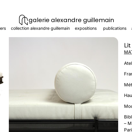
galerie alexandre guillemain
ers
collection alexandre guillemain
expositions
publications
Lit
MAT
Ate
Fra
Mét
Hau
Mod
Bib
– M
Par