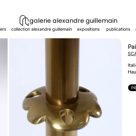
galerie alexandre guillemain
ers
collection alexandre guillemain
expositions
publications
Pai
SCA
Ital
Hau
PI