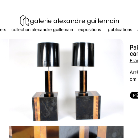
galerie alexandre guillemain
ers
collection alexandre guillemain
expositions
publications
Pai
ca
Fra
Arr
cm
PI