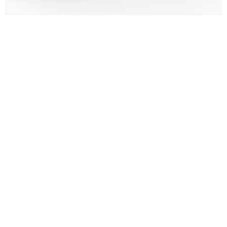
alexandre guillemain
Œuvres
Assises
Mobilier
Luminaires
Céramique et objets
Art
Archives
Navigation
Collection Alexandre Guillemain