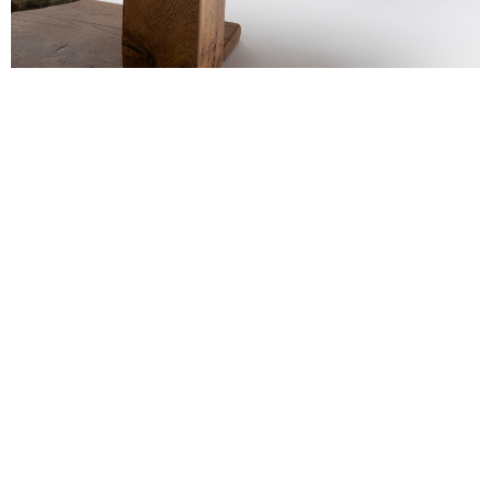
alexandre guillemain
Œuvres
Assises
Mobilier
Luminaires
Céramique et objets
Art
Archives