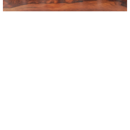
alexandre guillemain
Œuvres
Assises
Mobilier
Luminaires
Céramique et objets
Art
Archives
Navigation