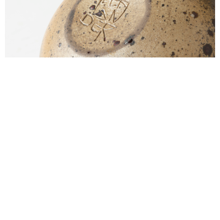
alexandre guillemain
Œuvres
Assises
Mobilier
Luminaires
Céramique et objets