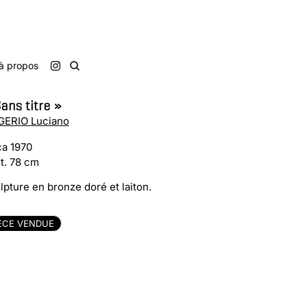
à propos
ans titre »
GERIO Luciano
ca 1970
t. 78 cm
lpture en bronze doré et laiton.
ÈCE VENDUE