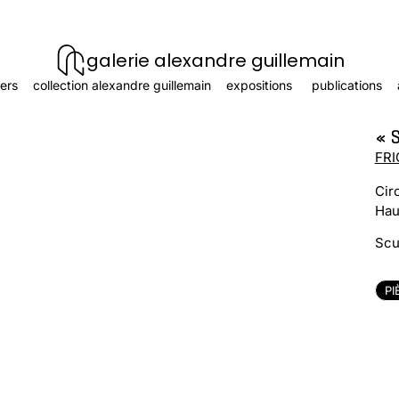
galerie alexandre guillemain
ers
collection alexandre guillemain
expositions
publications
« S
FRI
Cir
Hau
Scu
PI