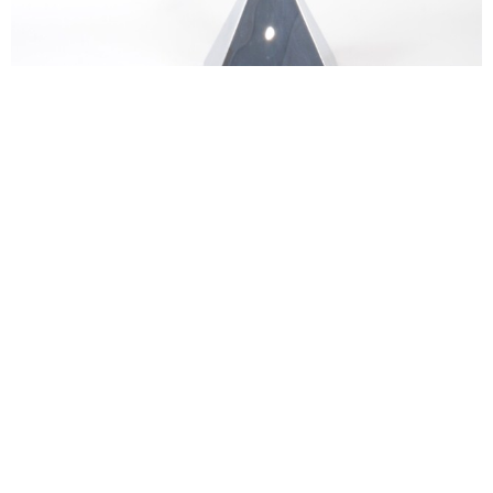
alexandre guillemain
Œuvres
Assises
Mobilier
Luminaires
Céramique et objets
Art
Archives