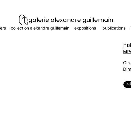
galerie alexandre guillemain
ers
collection alexandre guillemain
expositions
publications
Ho
MP
Cir
Dim
PI