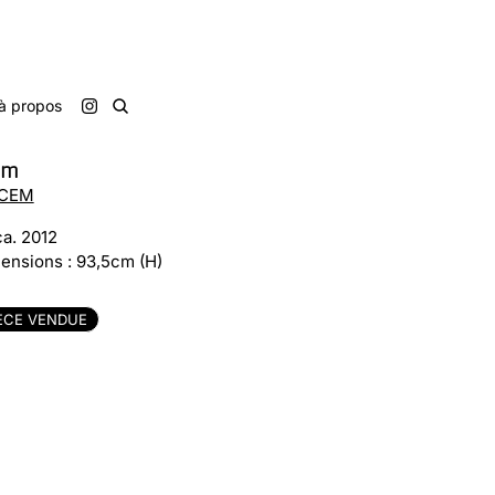
à propos
lm
CEM
ca. 2012
ensions : 93,5cm (H)
ÈCE VENDUE