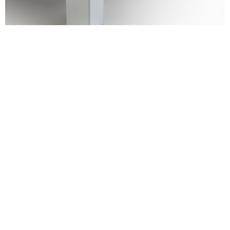
alexandre guillemain
Œuvres
Assises
Mobilier
Luminaires
Céramique et objets
Art
Archives
Navigation