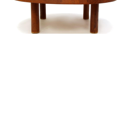
alexandre guillemain
Œuvres
Assises
Mobilier
Luminaires
Céramique et objets