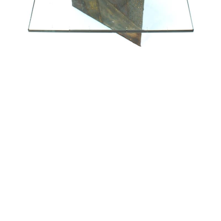
alexandre guillemain
Œuvres
Assises
Mobilier
Luminaires